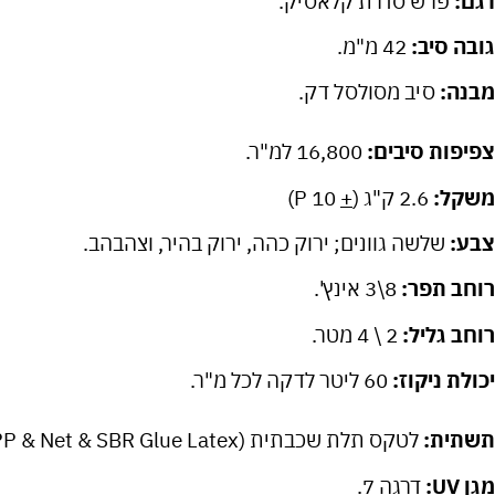
דגם:
פרש סדרת קלאסיק.
גובה סיב:
42 מ"מ.
מבנה:
סיב מסולסל דק.
צפיפות סיבים:
16,800 למ"ר.
משקל:
2.6 ק"ג (
+
10 P)
צבע:
שלשה גוונים; ירוק כהה, ירוק בהיר, וצהבהב.
רוחב תפר:
8\3 אינץ'.
רוחב גליל:
2 \ 4 מטר.
יכולת ניקוז:
60 ליטר לדקה לכל מ"ר.
תשתית:
לטקס תלת שכבתית (PP & Net & SBR Glue Latex).
מגן UV:
דרגה 7.