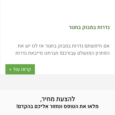
גדרות במבוק בחגור
אם חיפשתם גדרות במבוק בחגור אז לנו יש את
הפתרון המושלם עבורכם! חברתנו מייבאת גדרות
במבוק כבר משנת 2000 לישראל ונחשבת לאחת
היבואניות המובילות של מוצרים לגינה בישראל. איך
קראו עוד »
ניתן לקבל גדר במבוק איכותית במחיר ישיר מהיבואן
לצרכן? מדוע רכישה ישירה תמיד עדיפה? כל
התשובות במאמר הבא.
להצעת מחיר,
מלאו את הטופס ונחזור אליכם בהקדם!