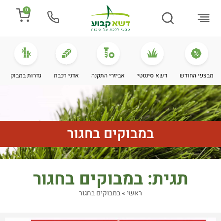
0
התקנת דשא
מספרים עלינו
מחירי דשא סינטטי
מידע מקצועי
מבצעי החודש
דשא סינטטי
אביזרי התקנה
אדני רכבת
גדרות במבוק
במבוקים בחגור
תגית: במבוקים בחגור
ראשי
»
במבוקים בחגור