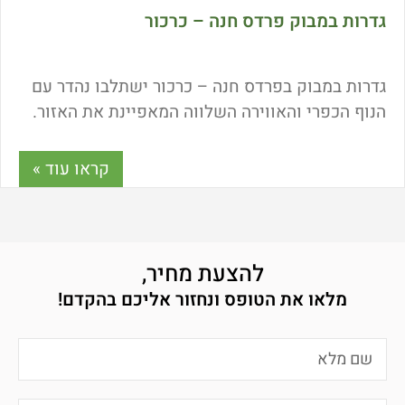
גדרות במבוק פרדס חנה – כרכור
גדרות במבוק בפרדס חנה – כרכור ישתלבו נהדר עם
הנוף הכפרי והאווירה השלווה המאפיינת את האזור.
גדרות במבוק מאפשרים לנו להקים מחיצות בין
שכנים, להפריד בין שטחים וליצור סככות ואזורים
קראו עוד »
מוצלים בלי ידע טכני נרחב. מה היתרונות של התקנת
גדרות במבוק? מה המידות של גדרות במבוק? ומה
המחיר? כל התשובות כאן!
להצעת מחיר,
מלאו את הטופס ונחזור אליכם בהקדם!