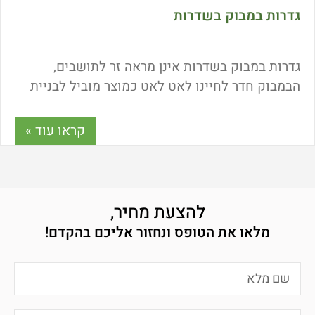
גדרות במבוק בשדרות
גדרות במבוק בשדרות אינן מראה זר לתושבים,
הבמבוק חדר לחיינו לאט לאט כמוצר מוביל לבניית
גדרות וסככות. משלל רחב של סיבות הבמבוק נהפך
את ממוצר בסיסי ופשוט לבעל ערך גדול במיוחד. מה
קראו עוד »
היתרונות בשימוש בגדרות במבוק? מה המחיר של
במבוקים בטיב מעולה? ואיך ניתן לעצב כל שטח
חיצוני עם גדרות במבוק בהתאמה מושלמת? כל
התשובות במאמר הבא.
להצעת מחיר,
מלאו את הטופס ונחזור אליכם בהקדם!