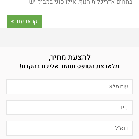
בתחום אדריכלות הנוף. אילו סוגי במבוק יש
בתעשייה? כמה עולה גדר במבוק? האם צריך תשתית
מיוחדת לבניית גדר במבוק? ומה המידות שבמבוק
קראו עוד »
מיוצר? מדריך נבוכים לפניכם – כל התשובות כאן!
להצעת מחיר,
מלאו את הטופס ונחזור אליכם בהקדם!