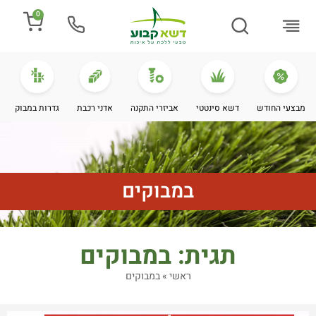
0
התקנת דשא
מספרים עלינו
מחירי דשא סינטטי
מידע מקצועי
מבצעי החודש
דשא סינטטי
אביזרי התקנה
אדני רכבת
גדרות במבוק
במבוקים
תגית: במבוקים
ראשי
»
במבוקים