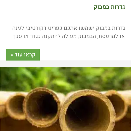
גדרות במבוק
גדרות במבוק ישמשו אתכם כפריט דקורטיבי לגינה
או למרפסת, הבמבוק מעולה להתקנה כגדר או סכך
ומחירו הזול ועמידות הגבוהה הפכו אותו למוצר
מבוקש בענף הגינון. כמה עולה במבוק? איך מתקינים
קראו עוד »
אותו? ולאילו שימושים הוא מיועד? על כך במאמר
הבא.