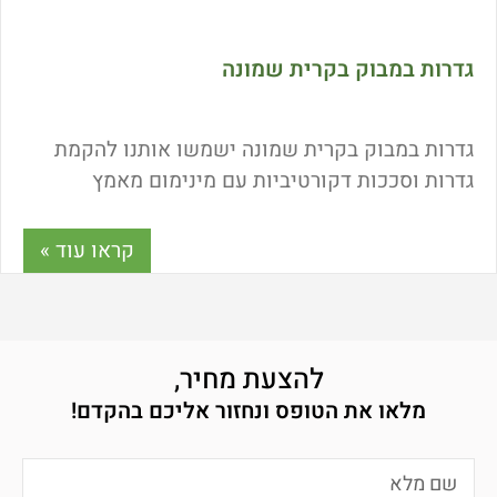
גדרות במבוק בקרית שמונה
גדרות במבוק בקרית שמונה ישמשו אותנו להקמת
גדרות וסככות דקורטיביות עם מינימום מאמץ
ומינימום תקציב. המחיר של גדרות במבוק נחשב
אטרקטיבי ביחס לחלופות והאיכות לא פוחתת
קראו עוד »
ממוצרים אחרים המשמשים כפתרונות גידור. מה
המחיר של גדר במבוק איכותית? מה היתרונות של
התקנת גדר במבוק בצפון הארץ? ואיך מתחזקים את
הגדר שתשאר עמידה לאורך שנים? כל התשובות כאן!
להצעת מחיר,
מלאו את הטופס ונחזור אליכם בהקדם!