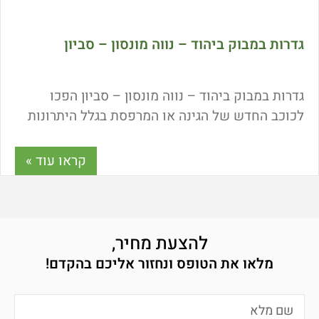
גדרות במבוק ביהוד – נווה מונסון – סביון
גדרות במבוק ביהוד – נווה מונסון – סביון הפכו
לכוכב החדש של הגינה או המרפסת בגלל היתרונות
הרבים שגלומים בהתקנתו. במבוק אינו חומר גלם
חדש אלא מוכר לבני האדם כבר אלפי שנים עוד
קראו עוד »
משחר האנושות. כיצד לבחור גדר במבוק איכותית?
מה המחיר של גדרות במבוק? ומה היתרונות הגלומים
בהתקנתו? כל התשובות במאמר הבא.
להצעת מחיר,
מלאו את הטופס ונחזור אליכם בהקדם!