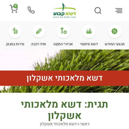
0
התקנת דשא
מספרים עלינו
מחירי דשא סינטטי
מידע מקצועי
מבצעי החודש
דשא סינטטי
אביזרי התקנה
אדני רכבת
גדרות במבוק
דשא מלאכותי אשקלון
תגית: דשא מלאכותי
אשקלון
ראשי
»
דשא מלאכותי אשקלון