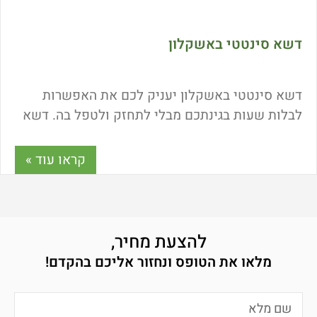
דשא סינטטי באשקלון
דשא סינטטי באשקלון יעניק לכם את האפשרות
לבלות שעות בגינתכם מבלי לתחזק ולטפל בה. דשא
סינטטי אינו דורש השקיה, כיסוח וטיפול כלל. האם
דשא סינטטי מותאם לילדים? האם חרקים נמשכים
קראו עוד »
אליו? כל התשובות כאן.
להצעת מחיר,
מלאו את הטופס ונחזור אליכם בהקדם!