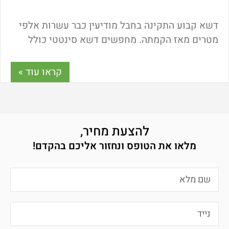
דשא קבוע התקינה בחבל מודיעין כבר עשרות אלפי
מטרים מאז הקמתה. מחפשים דשא סינטטי כולל
התקנה מקצועית באזור מודיעין? רוצים לקבל מוצר
איכותי במחיר זול? רוצים לבצע התקנה עצמית ולקבל
קראו עוד »
דשא סינטטי עם משלוח עד הבית? הגעתם למקום
הנכון!
להצעת מחיר,
מלאו את הטופס ונחזור אליכם בהקדם!