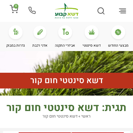
0
התקנת דשא
מספרים עלינו
מחירי דשא סינטטי
מידע מקצועי
מבצעי החודש
דשא סינטטי
אביזרי התקנה
אדני רכבת
גדרות במבוק
דשא סינטטי חום קור
תגית: דשא סינטטי חום קור
ראשי
»
דשא סינטטי חום קור