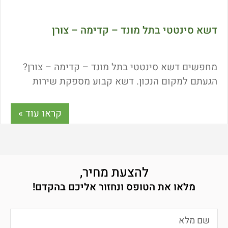
דשא סינטטי בתל מונד – קדימה – צורן
מחפשים דשא סינטטי בתל מונד – קדימה – צורן?
הגעתם למקום הנכון. דשא קבוע מספקת שירות
התקנות מקצועי ומייבאת את מוצריה ישירות מהיבואן
לצרכן. מה חשוב לבדוק לפני רכישת דשא סינטטי?
קראו עוד »
היכן ניתן להתרשם מהדגמים השונים? ומה היתרונות
של התקנת דשא סינטטי? כל התשובות כאן.
להצעת מחיר,
מלאו את הטופס ונחזור אליכם בהקדם!