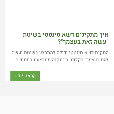
איך מתקינים דשא סינטטי בשיטת
"עשה זאת בעצמך"?
התקנת דשא סינטטי יכולה להתבצע בשיטת "עשה
זאת בעצמך" בקלות. ההתקנה מתבצעת בחמישה
שלבים עיקריים: הכנת השטח – ניקוי המשטח,
יצירת תשתיות חצץ והידוק. יריעה
קראו עוד »