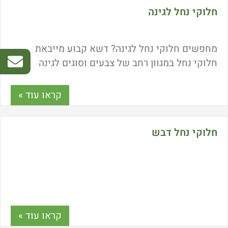
חלוקי נחל לגינה
מחפשים חלוקי נחל לגינה? דשא קבוע מייבאת
חלוקי נחל במגוון רחב של צבעים וסוגים לגינה
ולמרפסת. חלוקי נחל מעניקים לכל גינה מראה
יוקרתי ויש להם יתרונות רבים. היכן ניתן לרכוש
קראו עוד »
חלוקי נחל ישירות מהיבואן? מה המחיר של חלוקי
נחל? אילו צבעים נפוצים? ומה הגדלים וכמויות
חלוקי נחל דבש
המומלצות? כל התשובות במאמר הבא!
קראו עוד »