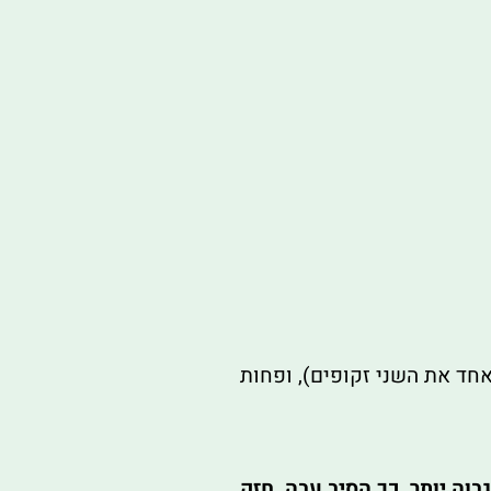
אחד את השני זקופים), ופחות
כל שה-DTEX גבוה יותר, כך הסיב עבה, חזק