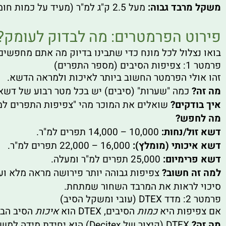
משקל מרבד גבוה:
מעל 2.5 ק"ג למ"ר (מעיד על כמות חומר גלם).
פירוט הפרמטרים: מה לבדוק לעומק?
בואו נצלול לכל מונח כדי שתבינו בדיוק מה אתם מחפשים
פרמטר 1: צפיפות הסיבים (מספר התפרים)
זהו אולי הפרמטר החשוב ביותר לאיכות ולמראה הדשא.
מה זה?
כמה "שערות" (סיבים) יש בכל מטר רבוע של דשא
איך בודקים?
שואלים את המוכר מהי "צפיפות התפרים למ"
מה לחפש?
דשא זול/נחות:
10,000 – 14,000 תפרים למ"ר.
דשא איכותי (מומלץ):
16,000 – 22,000 תפרים למ"ר.
דשא פרימיום:
25,000 תפרים למ"ר ומעלה.
למה זה חשוב?
צפיפות גבוהה יותר פירושה מראה מלא ועש
סיכוי לראות את המרבד השחור שמתחת.
פרמטר 2: מדד DTEX (עובי ומשקל הסיב)
אם צפיפות היא
כמות
הסיבים, DTEX הוא
איכות
הסיב הבו
מה זה?
DTEX (קיצור של Decitex) הוא יחידת מידה למשקל של סיב באורך 10,000 מטר. בפשטות: