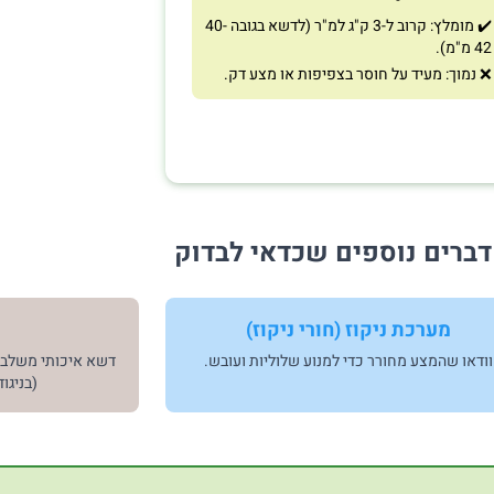
✔️ מומלץ: קרוב ל-3 ק"ג למ"ר (לדשא בגובה 40-
42 מ"מ).
❌ נמוך: מעיד על חוסר בצפיפות או מצע דק.
דברים נוספים שכדאי לבדוק
מערכת ניקוז (חורי ניקוז)
וודאו שהמצע מחורר כדי למנוע שלוליות ועובש.
(בניגו