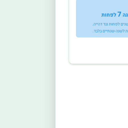
7
גה
לפחות
ת לשנה-שנתיים בלבד.