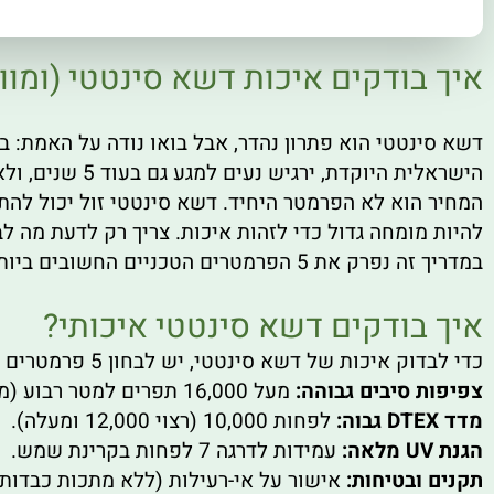
איך בודקים איכות דשא סינטטי (ומו
דשא סינטטי הוא פתרון נהדר, אבל בואו נודה על האמת: ב
הישראלית היוקדת, ירגיש נעים למגע גם בעוד 5 שנים, ולא יתמלא ברעלים מסוכנים?
המחיר הוא לא הפרמטר היחיד. דשא סינטטי זול יכול להת
להיות מומחה גדול כדי לזהות איכות. צריך רק לדעת מה לב
במדריך זה נפרק את 5 הפרמטרים הטכניים החשובים ביותר שאתם חייבים לבדוק לפני הרכישה.
איך בודקים דשא סינטטי איכותי?
כדי לבדוק איכות של דשא סינטטי, יש לבחון 5 פרמטרים מרכזיים. דשא איכותי יכלול:
צפיפות סיבים גבוהה:
מעל 16,000 תפרים למטר רבוע (מ"ר).
מדד DTEX גבוה:
לפחות 10,000 (רצוי 12,000 ומעלה).
הגנת UV מלאה:
עמידות לדרגה 7 לפחות בקרינת שמש.
תקנים ובטיחות:
אישור על אי-רעילות (ללא מתכות כבדות)