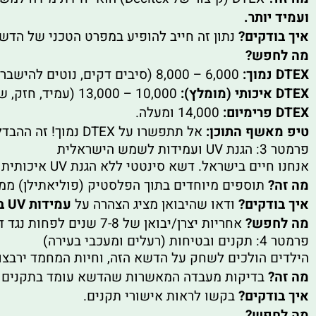
ועמיד יותר.
איך בודקים?
נתון זה חייב להופיע במפרט הטכני של הדש
מה לחפש?
DTEX נמוך:
6,000 – 8,000 (סיבים דקים, נוטים להישבר ולהישחק).
DTEX איכותי (מומלץ):
10,000 – 13,000 (עמיד, חזק, שומר על זקיפות).
DTEX פרימיום:
14,000 ומעלה.
טיפ מאשף התוכן:
אל תתפשרו על DTEX נמוך! זה ההבדל בין דשא שיראה כמו שטיח "שחוט" אחרי שנה, לבין דשא שיישאר זקוף ורענן לאורך שנים.
פרמטר 3: הגנת UV ועמידות לשמש הישראלית
אנחנו חיים בישראל. דשא סינטטי ללא הגנת UV איכותית פשוט יתפורר ויהפוך מירוק לטורקיז-דהוי תוך עונה או שתיים.
מה זה?
תוספים מיוחדים בתוך הפלסטיק (פוליאתילן) ממנ
איך בודקים?
ודאו שהיבואן מציג הצהרה על
עמידות UV בדרגה 7 לפחות
מה לחפש?
אחריות יצרן/יבואן של 7-8 שנים לפחות נגד דהייה. אם האחריות היא לשנה-שנתיים, זהו נורת אזהרה בוהקת.
פרמטר 4: תקנים ובטיחות (רעלים ומעכבי בעירה)
הילדים הולכים לשחק על הדשא הזה, וחיות המחמד ירבצו 
מה זה?
בדיקות מעבדה המאשרות שהדשא עומד בתקנים ב
איך בודקים?
בקשו לראות אישורי תקנים.
מה לחפש?