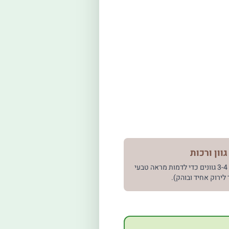
גוון ורכות
דשא איכותי משלב 3-4 גוונים כדי לדמות מראה טבעי
ד לירוק אחיד ובוהק).