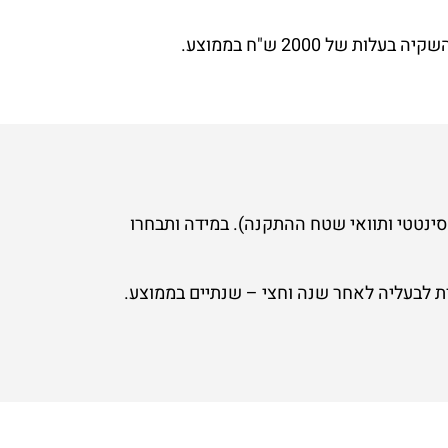
 8,000 -12,500 ₪ בממוצע (בהתאם לדגם הדשא הסינטטי ותוואי שטח ההתקנה). במידה ותבחרו
ת לבעליה לאחר שנה וחצי – שנתיים בממוצע.