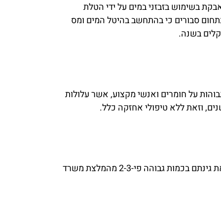
קת בשימוש בזבזני במים על ידי הטלת
בתחום סבורים כי בהתחשב בהיטל המים ומס
 גבוהות על חומרים ואנשי מקצוע, אשר עלולות
נים, וזאת ללא טיפולי אחזקה כלל.
הנתונים שבטבלה מצוינים באתר משרד החקלאות כמדריך לחיסכון במים. בפועל מרבית האנשים משקים את גינתם בכמות גבוהה פי-2-3 מהמלצת משרד