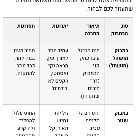
ובחשיפה שלה לרוחות ושמש. הנה השוואה מהירה
שתעזור לכם לבחור:
סוג
תיאור
יתרונות
חסרונות
הבמבוק
המבנה
במבוק
חוט הברזל
עמיד יותר
מחיר מעט
מושהל
עובר
בתוך
לאורך זמן,
גבוה יותר,
(מושחל)
קני
מראה נקי
כבד יותר
הבמבוק
ואסתטי,
להתקנה.
(דרך
הקנים לא
חורים
'בורחים'.
שנקדחו).
במבוק
חוט הברזל
זול יותר,
החוט עלול
שזור
מלופף
גמיש
להחליד
סביב
מאוד, קל
ולהיקרע
הקנים
משקל.
מהר יותר,