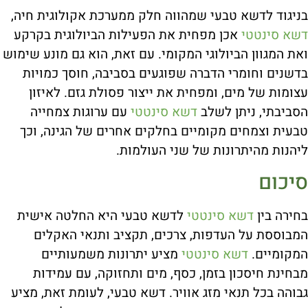
בניגוד לדשא טבעי שמהווה חלק ממערכת אקולוגית חיה,
דשא סינטטי
אכן מפחית את הפעילות הביולוגית בקרקע
ואת המגוון הביולוגי המקומי. עם זאת, הוא גם מונע שימוש
בדשנים וחומרי הדברה שפוגעים בסביבה, חוסך כמויות
עצומות של מים, ומפחית את ייצור פסולת גזם. לאיזון
הסביבתי, ניתן לשלב
דשא סינטטי
עם ערוגות צמחייה
טבעית וצמחים מקומיים בחלקים אחרים של הגינה, וכך
ליהנות מהיתרונות של שני העולמות.
סיכום
בחירה בין
דשא סינטטי
לדשא טבעי היא החלטה אישית
המבוססת על העדפות, צרכים, תקציב ותנאי האקלים
המקומיים.
דשא סינטטי
מציע יתרונות משמעותיים
מבחינת חיסכון בזמן, כסף, מים ותחזוקה, עם עמידות
גבוהה בכל תנאי מזג אוויר. דשא טבעי, לעומת זאת, מציע