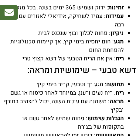
זמינות
: ירוק ושמיש 365 ימים בשנה, בכל מזג אוויר
עמידות
: עמיד לשחיקה, אידיאלי לאזורים עם תנועה
רבה
ניקיון
: פחות לכלוך ובוץ שנכנס לבית
מגע
: חום יחסית בימי קיץ, אך קיימות טכנולוגיות
להפחתת החום
ריח
: אין את הריח הטבעי של דשא קצוץ טרי
דשא טבעי – שימושיות ומראה:
תחושה
: מגע רך וטבעי, קריר בימי קיץ
ריח
: ריח נעים ורענן, במיוחד לאחר כיסוח או גשם
מראה
: משתנה עם עונות השנה, יכול להצהיב בחורף
ובקיץ
הגבלות שימוש
: פחות שמיש לאחר גשם או
בתקופות של בצורת
התאוששות
: דורש זמן להתאושש משימוש