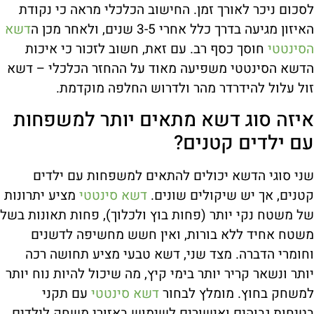
לסכום ניכר לאורך זמן. החישוב הכלכלי מראה כי נקודת
האיזון מגיעה בדרך כלל אחרי 3-5 שנים, ולאחר מכן ה
דשא
הסינטטי
חוסך כסף רב. עם זאת, חשוב לזכור כי איכות
הדשא הסינטטי משפיעה מאוד על ההחזר הכלכלי – דשא
זול עלול להידרדר מהר ולדרוש החלפה מוקדמת.
איזה סוג דשא מתאים יותר למשפחות
עם ילדים קטנים?
שני סוגי הדשא יכולים להתאים למשפחות עם ילדים
קטנים, אך יש שיקולים שונים.
דשא סינטטי
מציע יתרונות
של משטח נקי יותר (פחות בוץ ולכלוך), פחות תאונות בשל
משטח אחיד ללא בורות, ואין חשש מחשיפה לדשנים
וחומרי הדברה. מצד שני, דשא טבעי מציע תחושה רכה
יותר ונשאר קריר יותר בימי קיץ, מה שיכול להיות נוח יותר
למשחק בחוץ. מומלץ לבחור
דשא סינטטי
עם תקני
בטיחות גבוהים ואישורים לשימוש באזורי משחק לילדים