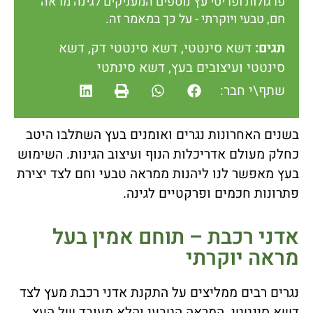
פרגולות ופריטי עץ נוספים המעניקים לגינה מראה
חם, טבעי ויוקרתי - על כך במאמר זה.
תגים:
דשא סינטטי
,
דשא סינטטי דק
,
דשא
סינטטי ועיצובים בעץ
,
דשא סינתטי
שתף\י חבר:
בשנים האחרונות נגרים ואומנים בעץ השתלבו היטב
כחלק מעולם אדריכלות הנוף ועיצוב הגינות. השימוש
בעץ מאפשר לנו ליהנות ממראה טבעי וחם לצד יצירת
פתרונות חכמים ופרקטיים לגינה.
אדני רכבת – תוחם אמין בעל
מראה יוקרתי
נגרים רבים ממליצים על התקנת אדני רכבת מעץ לצד
דשא סינטטי. המראה הטבעי והלא מעובד של העץ