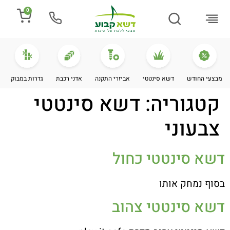
0
התקנת דשא
מספרים עלינו
מחירי דשא סינטטי
מידע מקצועי
מבצעי החודש
דשא סינטטי
אביזרי התקנה
אדני רכבת
גדרות במבוק
קטגוריה:
דשא סינטטי
צבעוני
דשא סינטטי כחול
בסוף נמחק אותו
דשא סינטטי צהוב