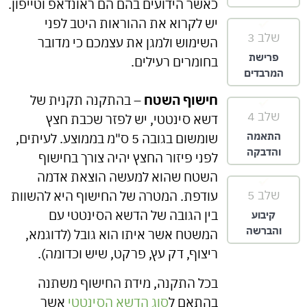
כאשר הידועים בהם הם ראונדאפ וטייפון.
יש לקרוא את ההוראות היטב לפני
שלב 3
השימוש ולמגן את עצמכם כי מדובר
פרישת
בחומרים רעילים.
המרבדים
חישוף השטח
– בהתקנה תקנית של
שלב 4
דשא סינטטי, יש לפזר שכבת חצץ
התאמה
שומשום בגובה 5 ס"מ בממוצע. לעיתים,
והדבקה
לפני פיזור החצץ יהיה צורך בחישוף
השטח שהוא למעשה הוצאת אדמה
שלב 5
עודפת. המטרה של החישוף היא להשוות
בין הגובה של הדשא הסינטטי עם
קיבוע
והברשה
המשטח אשר איתו הוא גובל (לדוגמא,
ריצוף, דק עץ, פרקט, שיש וכדומה).
בכל התקנה, מידת החישוף משתנה
בהתאם ל
סוג הדשא הסינטטי
אשר