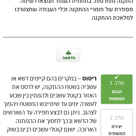
התקנה מפורטות. בתחתית העמוד תמצאו רשימה
מסודרת של חומרי ההתקנה וכלי העבודה שתצטרכו
למלאכת ההתקנה.
ריסוס
– במקרים בהם קיימים דשא או
שלב 1
עשביה בשטח ההתקנה, יש לרסס את
הכנת
האזור בקוטל עשבים ולהמתין בין שבוע
המשטח
לעשרה ימים עד שיתייבש המשטח ויהפוך
לצהוב. ניתן גם לבצע חפירה עד השורשים
שלב 2
של הדשא ובכך לחסוך את ההמתנה
יצירת
הארוכה. ישנם קוטלי עשבים רבים בשוק
התשתית