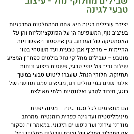
שבילים מחלוקי נחל - עיצוב
טבעי לגינה
יצירת שבילים בגינה היא אחת מההחלטות המרכזיות
בעיצוב נוף, המשפיעה הן על הפונקציונליות והן על
האסתטיקה של המרחב. בין אינספור האפשרויות
הקיימות – מריצוף אבן טבעית ועד משטחי בטון
מוטבע – שבילים מחלוקי נחל בולטים כפתרון המציע
שילוב נדיר של יופי טבעי, פשטות ביצוע ונוחות
תחזוקה. חלוקי הנחל, שעברו ליטוש טבעי במשך
אלפי שנים במי נחלים וים, מביאים עמם תחושה של
רוגע, חיבור לטבע ואלגנטיות בלתי מאולצת.
הם מתאימים לכל סגנון גינה – מגינה יפנית
מינימליסטית ועד גינה כפרית רומנטית, ממרחב
מודרני עירוני ועד נופש ים-תיכוני. במאמר זה נסקור
את התהליך המלא של יצירת שבילים מחלוקי נחל,