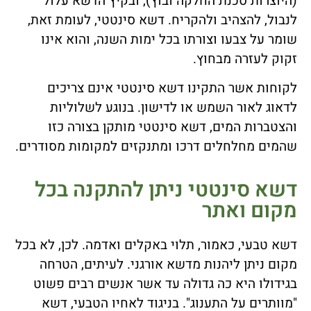
(היוצרות סכנת החלקה ובוץ), ובקיץ הדשא עלול
לנבול, להצהיב ולהקריח. דשא סינטטי, לעומת זאת,
שומר על צבעו וצורתו בכל ימות השנה, והוא אינו
זקוק לעזרה מבחוץ.
לקוחות אשר התקינו דשא סינטטי אינם צריכים
לדאוג לאור השמש או לדישון. בנוגע לשלוליות
והצטברות המים, דשא סינטטי מותקן בצורה כזו
שהמים מחלחלים דרכו ומתנקזים למקומות מסודרים.
דשא סינטטי ניתן להתקנה בכל
מקום ואתר
דשא טבעי, כאמור, תלוי באקלים ואדמה. לכן, לא בכל
מקום ניתן ליהנות מדשא אורגני. לעיתים, הטרחה
בגידולו היא כה גדולה עד אשר אנשים רבים פשוט
"מוותרים על התענוג". בניגוד לאחיו הטבעי, דשא