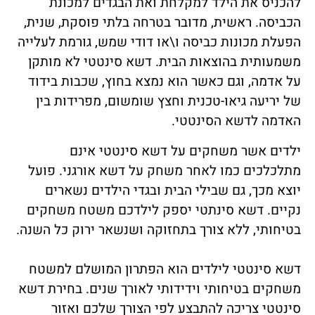
להכניס את הילד למקלחת ואת הבגדים למכונת
הכביסה. ראשית, מדובר בטרחה בלתי פוסקת, שנית,
הפעלת מכונות כביסה ו\או דודי שמש, גורמת לעלייה
משמעותית בהוצאות הבית. דשא סינטטי לא מותקן
על אדמה, וגם כאשר הוא נמצא בחוץ, שכבות בידוד
של יריעה גיאו-טכנית וחצץ שומשום, מפרידות בין
האדמה לדשא הסינטטי.
ילדים אשר משחקים על דשא סינטטי אינם
מתלכלכים כמו לאחר משחק על דשא אורגני. פועל
יוצא מכך, גם שבילי הבית ובגדי הילדים נשארים
נקיים. דשא סינתטי יספק לילדכם משטח משחקים
בטיחותי, ללא צורך בתחזוקה ושנשאר ירוק כל השנה.
דשא סינטטי לילדים הוא הפתרון המושלם למשטח
משחקים בטיחותי וידידותי לאורך שנים. בחירת דשא
סינטטי צריכה להתבצע לפי הצורך שלכם ואזור