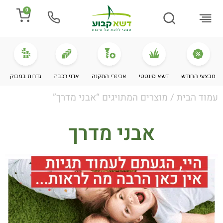
0
התקנת דשא
מספרים עלינו
מחירי דשא סינטטי
מידע מקצועי
מבצעי החודש
דשא סינטטי
אביזרי התקנה
אדני רכבת
גדרות במבוק
עמוד הבית
/ מוצרים המתויגים “אבני מדרך”
אבני מדרך