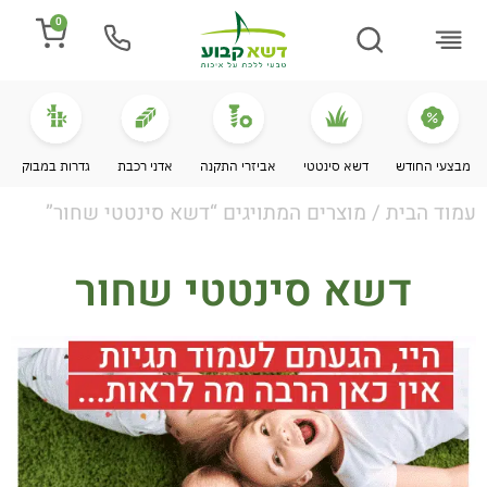
0
התקנת דשא
מספרים עלינו
מחירי דשא סינטטי
מידע מקצועי
מבצעי החודש
דשא סינטטי
אביזרי התקנה
אדני רכבת
גדרות במבוק
עמוד הבית
/ מוצרים המתויגים “דשא סינטטי שחור”
דשא סינטטי שחור