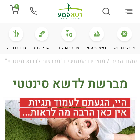
0
התקנת דשא
מספרים עלינו
מחירי דשא סינטטי
מידע מקצועי
מבצעי החודש
דשא סינטטי
אביזרי התקנה
אדני רכבת
גדרות במבוק
עמוד הבית
/ מוצרים המתויגים “מברשת לדשא סינטטי”
מברשת לדשא סינטטי