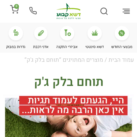
0
התקנת דשא
מספרים עלינו
מחירי דשא סינטטי
מידע מקצועי
מבצעי החודש
דשא סינטטי
אביזרי התקנה
אדני רכבת
גדרות במבוק
עמוד הבית
/ מוצרים המתויגים “תוחם בלק ג'ק”
תוחם בלק ג'ק