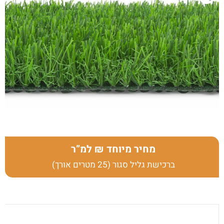
מחיר מיוחד
למ”ר
ברכישת גליל סגור (25 מטרים אורך)