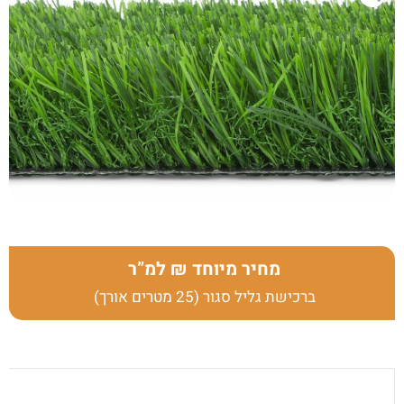
מחיר מיוחד
למ”ר
ברכישת גליל סגור (25 מטרים אורך)