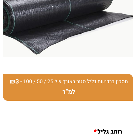
₪3
חסכון ברכישת גליל סגור באורך של 25 / 50 / 100 -
למ”ר
רוחב גליל
*