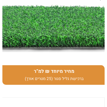
מחיר מיוחד
למ”ר
ברכישת גליל סגור (25 מטרים אורך)