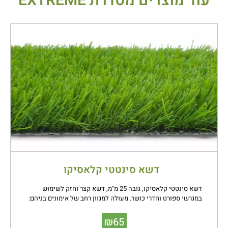
עוד מוצרים מסדרת
EXTREME
סדרת
EXTREME
דשא סינטטי קלאסיקו
דשא סינטטי קלאסיקו, גובה 25 מ"מ, דשא קצר וחזק לשימוש
במגרשי ספורט וחדרי כושר. מעולה למגוון רחב של אימונים בניהם:
אומנויות לחימה, יוגה, מדיטציה, זומבה, TRX, ואימוני כוח.
₪
65