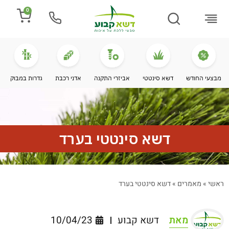
0
התקנת דשא
מספרים עלינו
מחירי דשא סינטטי
מידע מקצועי
מבצעי החודש
דשא סינטטי
אביזרי התקנה
אדני רכבת
גדרות במבוק
דשא סינטטי בערד
ראשי
»
מאמרים
»
דשא סינטטי בערד
מאת
דשא קבוע
10/04/23