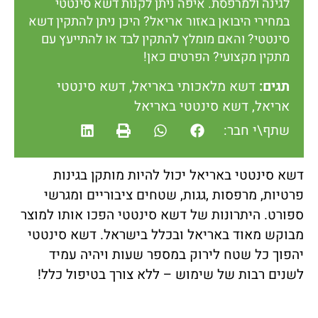
לגינה ולמרפסת. איפה ניתן לקנות דשא סינטטי
במחירי היבואן באזור אריאל? היכן ניתן להתקין דשא
סינטטי? והאם מומלץ להתקין לבד או להתייעץ עם
מתקין מקצועי? הפרטים כאן!
תגים:
דשא מלאכותי באריאל
,
דשא סינטטי
אריאל
,
דשא סינטטי באריאל
שתף\י חבר:
דשא סינטטי באריאל יכול להיות מותקן בגינות
פרטיות, מרפסות ,גגות, שטחים ציבוריים ומגרשי
ספורט. היתרונות של דשא סינטטי הפכו אותו למוצר
מבוקש מאוד באריאל ובכלל בישראל. דשא סינטטי
יהפוך כל שטח לירוק במספר שעות ויהיה עמיד
לשנים רבות של שימוש – ללא צורך בטיפול כלל!