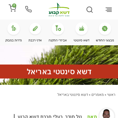
0
התקנת דשא
מספרים עלינו
מחירי דשא סינטטי
מידע מקצועי
מבצעי החודש
דשא סינטטי
אביזרי התקנה
אדני רכבת
גדרות במבוק
דשא סינטטי באריאל
ראשי
»
מאמרים
»
דשא סינטטי באריאל
מאת
טל סוכר, בעלי חברת דשא קבוע