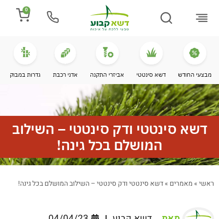
0
התקנת דשא
מספרים עלינו
מחירי דשא סינטטי
מידע מקצועי
מבצעי החודש
דשא סינטטי
אביזרי התקנה
אדני רכבת
גדרות במבוק
דשא סינטטי ודק סינטטי – השילוב
המושלם בכל גינה!
ראשי
»
מאמרים
»
דשא סינטטי ודק סינטטי – השילוב המושלם בכל גינה!
מאת
דשא קבוע
04/04/23