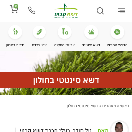
0
התקנת דשא
מספרים עלינו
מחירי דשא סינטטי
מידע מקצועי
מבצעי החודש
דשא סינטטי
אביזרי התקנה
אדני רכבת
גדרות במבוק
דשא סינטטי בחולון
ראשי
»
מאמרים
»
דשא סינטטי בחולון
מאת
טל סוכר, בעלי חברת דשא קבוע