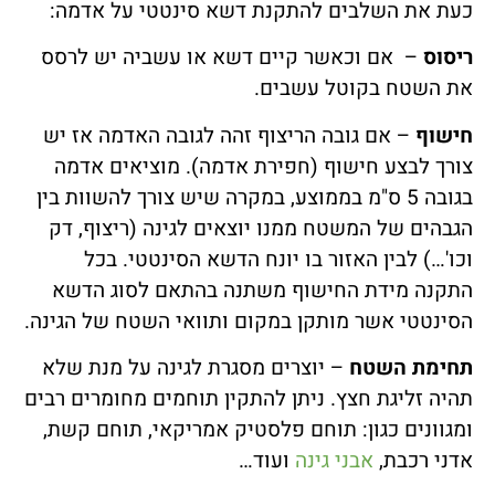
כעת את השלבים להתקנת דשא סינטטי על אדמה:
ריסוס
– אם וכאשר קיים דשא או עשביה יש לרסס
את השטח בקוטל עשבים.
חישוף
– אם גובה הריצוף זהה לגובה האדמה אז יש
צורך לבצע חישוף (חפירת אדמה). מוציאים אדמה
בגובה 5 ס"מ בממוצע, במקרה שיש צורך להשוות בין
הגבהים של המשטח ממנו יוצאים לגינה (ריצוף, דק
וכו'…) לבין האזור בו יונח הדשא הסינטטי. בכל
התקנה מידת החישוף משתנה בהתאם לסוג הדשא
הסינטטי אשר מותקן במקום ותוואי השטח של הגינה.
תחימת השטח
– יוצרים מסגרת לגינה על מנת שלא
תהיה זליגת חצץ. ניתן להתקין תוחמים מחומרים רבים
ומגוונים כגון: תוחם פלסטיק אמריקאי, תוחם קשת,
אדני רכבת,
אבני גינה
ועוד…