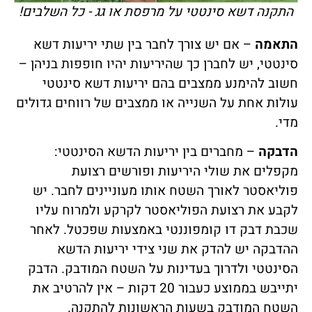
התקנה דשא סינטטי על מרפסת או גג - כל השלבים!
התאמה
– אם יש צורך לחבר בין שתי יריעות דשא
סינטטי, יש לחברן כך שהיריעות יהיו חופפות בניהן –
חשוב להימנע ממצבים בהם יריעות דשא סינטטי
עולות אחת על השנייה או ממצבים של רווחים גדולים
מדי.
הדבקה
– מחברים בין יריעות הדשא הסינטטי:
מקפלים את שולי היריעות ופורשים רצועת
פוליאסטר לאורך השטח אותו מעוניינים לחבר. יש
לקבע את רצועת הפוליאסטר לקרקע ולמרוח עליו
שכבת דבק דו קומפוננטי באמצעות שפכטל. לאחר
ההדבקה יש להדק את שני צידי יריעות הדשא
הסינטטי ולדרוך בעדינות על השטח המודבק. הדבק
יתייבש בממוצע כעבור 20 דקות – אין להרטיב את
השטח המודבק בשעות הראשונות להתקנה.