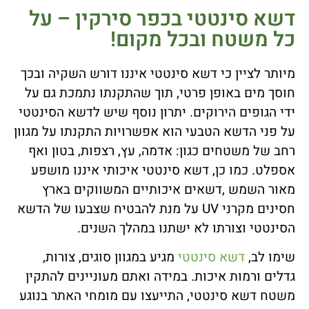
דשא סינטטי בכפר סירקין – על
כל משטח ובכל מקום!
מיותר לציין כי דשא סינטטי איננו דורש השקיה ובכך
חוסך מים באופן פרטי, תוך שהתקנתו נתמכת גם על
ידי הגופים הירוקים. יתרון נוסף שיש לדשא הסינטטי
על פני הדשא הטבעי הוא אפשרויות התקנתו על מגוון
רחב של משטחים כגון: אדמה, עץ, רצפות, בטון ואף
אספלט. כמו כן, דשא סינטטי איכותי איננו מושפע
מאור השמש ,דשאים איכותיים המשווקים בארץ
חסינים מקרני UV על מנת להבטיח שצבעו של הדשא
הסינטטי וצורתו לא ישתנו במהלך השנים.
שימו לב,
דשא סינטטי
מגיע במגוון סוגים, צורות,
גדלים ורמות איכות. במידה ואתם מעוניינים להתקין
משטח דשא סינטטי, התייעצו עם מומחי האתר בנוגע