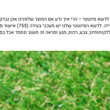
דשא סינטטי – הרי איך נדע אם המוצר שלפנינו אכן נבדק 
מייבאת דשא סינטטי עם התקנים 
רים ואומרים ללקוחותינו; צבע, רכות, מגע ומראה זה חשוב ונחמד א