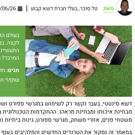
מאת
טל סוכר, בעלי חברת דשא קבוע
/06/26
בעולם הד
לקצה. במ
התעשייני
המרבד? ו
תגים:
חד
שתף\י חב
דשא סינטטי, בעבר נקשר רק לשימוש במגרשי ספורט ושטח
מבחינת איכותו ומבחינת מראהו. ההתקדמות הטכנולוגית ב
משטחי פנים, אזורי משחק, מגרשי ספורט, גינות ביתיות וא
במאמר זה נסקור את הטרנדים החדשים והמלהיבים בענף הד