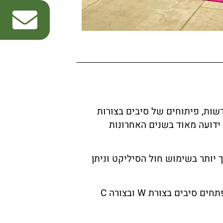
שות, פיתוחים של סיבים בצורות
ידועה מאוד בשנים האחרונות
 יותר בשימוש חול הסיליקט וניתן
בנוסף, הסיבים של הדשא הסינטטי שונו רבות ואם בעבר היו רק סיבים גסים עם תחושה מלאכותית. כיום, היצרנים מפתחים סיבים בצורת W ובצורה C