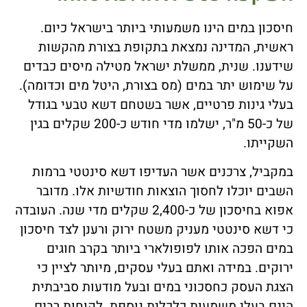
חיסכון במים הינו משמעותי ביותר בישראל כיום.
ראשית, המדינה נמצאת בתקופת בצורת מהקשות
שידענו. שנית, ממשלת ישראל מטילה מיסים כבדים
על שימוש יתר במים (מס בצורת, היטל מים וכדומה).
בעלי גינות פרטיים, אשר בשטחם דשא טבעי בגודל
של כ-50 מ"ר, ישלמו מדי חודש כ-200 שקלים בגין
השקייתו.
במקביל, צרכנים אשר העדיפו דשא סינטטי ברמות
השבים יוכלו לחסוך הוצאות חודשיות אלו. מדובר
אפוא בחיסכון של כ-2,400 שקלים מדי שנה. העובדה
כי דשא סינטטי מעניק משטח ירוק ורענן לצד חיסכון
במים הפכה אותו לפופולארי ביותר בקרב חוגים
ירוקים. במידה ואתם בעלי עסקים, מיותר לציין כי
הצגת העסק כחסכוני במים ובעל מודעות סביבתית
הינם בעלי משמעות כלכלית נוספת. לקוחות רבים