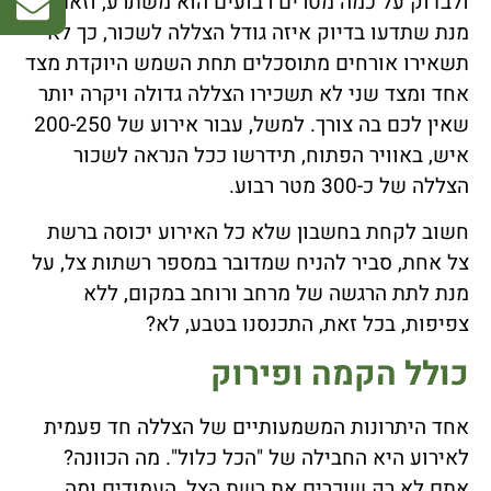
ולבדוק על כמה מטרים רבועים הוא משתרע, וזאת על
מנת שתדעו בדיוק איזה גודל הצללה לשכור, כך לא
תשאירו אורחים מתוסכלים תחת השמש היוקדת מצד
אחד ומצד שני לא תשכירו הצללה גדולה ויקרה יותר
שאין לכם בה צורך. למשל, עבור אירוע של 200-250
איש, באוויר הפתוח, תידרשו ככל הנראה לשכור
הצללה של כ-300 מטר רבוע.
חשוב לקחת בחשבון שלא כל האירוע יכוסה ברשת
צל אחת, סביר להניח שמדובר במספר רשתות צל, על
מנת לתת הרגשה של מרחב ורוחב במקום, ללא
צפיפות, בכל זאת, התכנסנו בטבע, לא?
כולל הקמה ופירוק
אחד היתרונות המשמעותיים של הצללה חד פעמית
לאירוע היא החבילה של "הכל כלול". מה הכוונה?
אתם לא רק שוכרים את רשת הצל, העמודים ומה