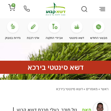
0
התקנת דשא
מספרים עלינו
מחירי דשא סינטטי
מידע מקצועי
מבצעי החודש
דשא סינטטי
אביזרי התקנה
אדני רכבת
גדרות במבוק
דשא סינטטי בירכא
ראשי
»
מאמרים
»
דשא סינטטי בירכא
מאת
טל סוכר, בעלי חברת דשא קבוע