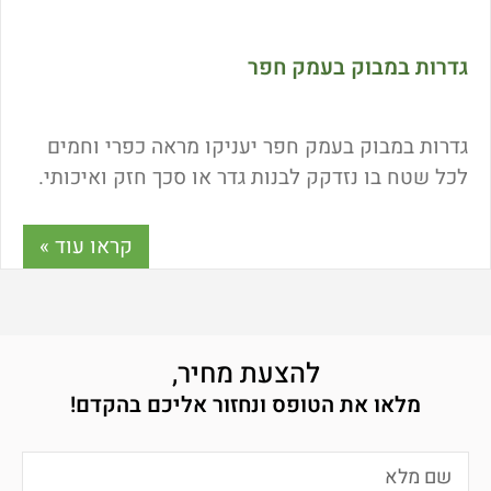
גדרות במבוק בעמק חפר
גדרות במבוק בעמק חפר יעניקו מראה כפרי וחמים
לכל שטח בו נזדקק לבנות גדר או סכך חזק ואיכותי.
במאמר זה נסביר מה היתרונות של גדרות במבוק,
כיצד ניתן להתאימו בקלות לכל שטח ובצורות
קראו עוד »
מעוגלות ואי-סימטריות. מדוע במבוק נחשב למוצר
איכותי למרות מחיר והזול ביחס לחלופות וכיצד ניתן
לשלב אותו בקלות בכל שטח חוץ כרצונכם. כל
הפרטים כאן!
להצעת מחיר,
מלאו את הטופס ונחזור אליכם בהקדם!