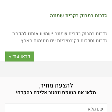
גדרות במבוק בקרית שמונה
גדרות במבוק בקרית שמונה ישמשו אותנו להקמת
גדרות וסככות דקורטיביות עם מינימום מאמץ
ומינימום תקציב. המחיר של גדרות במבוק נחשב
אטרקטיבי ביחס לחלופות והאיכות לא פוחתת
קראו עוד »
ממוצרים אחרים המשמשים כפתרונות גידור. מה
המחיר של גדר במבוק איכותית? מה היתרונות של
התקנת גדר במבוק בצפון הארץ? ואיך מתחזקים את
הגדר שתשאר עמידה לאורך שנים? כל התשובות כאן!
להצעת מחיר,
מלאו את הטופס ונחזור אליכם בהקדם!