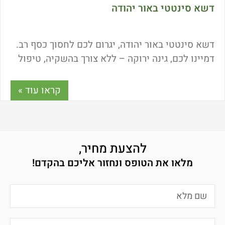
דשא סינטטי באור יהודה
דשא סינטטי באור יהודה, יגרום לכם לחסוך כסף רב.
דמיינו לכם, גינה ירוקה – ללא צורך בהשקיה, טיפול
ותחזוקה, דישון, כיסוח והדברה. פשוט גינה ירוקה
לאורך שנים ובמראה טבעי. רוצים גם? כל המידע פה.
קראו עוד »
להצעת מחיר,
מלאו את הטופס ונחזור אליכם בהקדם!