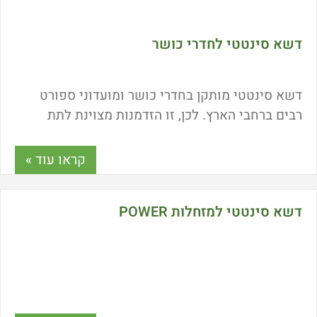
דשא סינטטי לחדרי כושר
דשא סינטטי מותקן בחדרי כושר ומועדוני ספורט
רבים ברחבי הארץ. לכן, זו הזדמנות מצוינת לתת
סקירה מקיפה על הסוגים ולהסביר כיצד ניתן לשלב
דשא סינטטי בענף הספורט ואימוני הכושר. אילו סוגי
קראו עוד »
דשא סינטטי קיימים? מה המחיר של דשא סינטטי
לחדר כושר? מה חשוב לבדוק לפני הרכישה? כל
דשא סינטטי למזחלות POWER
התשובות כאן.