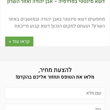
דשא סינטטי בפרדסיה – אבן יהודה ואזור השרון
מחפשים דשא סינטטי באבן יהודה ובמושבים באזור
השרון? הגעתם למקום הנכון! דשא קבוע מייבאת
דשא סינטטי ומספקת שירות התקנות מקצועי כבר
משנת 2000. איך מגיעים לתצוגה של החברה? אלו
קראו עוד »
תקנים יש לדשא הסינטטי שלנו? ומה היתרונות
בהתקנת דשא סינטטי? כל התשובות כאן.
להצעת מחיר,
מלאו את הטופס ונחזור אליכם בהקדם!