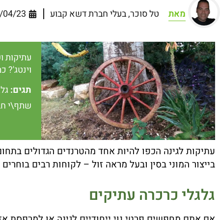
מאת
טל סוכר, בעלי חברת דשא קבוע
/04/23
עתיקות ופ
וינטג'? 
תגים:
גלג
שתף\י חב
עתיקות לגינה הכפו להיות אחד מהטרנדים הגדולים בתחום 
בייצור המוני בסין ובעל מראה זול – לקוחות רבים בוחר
גלגלי כרכרה עתיקים
אם אתם מחפשים פרטי נוי ייחודיים לגינה או למרפסת אז