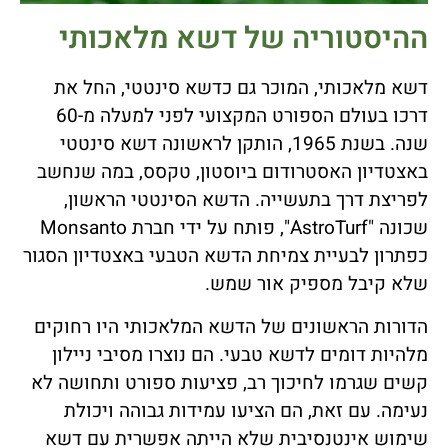
ההיסטוריה של דשא מלאכותי
דשא מלאכותי, המוכר גם כדשא סינטטי, החל את
דרכו בעולם הספורט המקצועי לפני למעלה מ-60
שנה. בשנת 1965, הותקן לראשונה דשא סינטטי
באצטדיון האסטרודום ביוסטון, טקסס, במה שנחשב
לפריצת דרך בתעשייה. הדשא הסינטטי הראשון,
שכונה "AstroTurf", פותח על ידי חברת Monsanto
כפתרון לבעיית צמיחת הדשא הטבעי באצטדיון הסגור
שלא קיבל מספיק אור שמש.
הדורות הראשונים של הדשא המלאכותי היו רחוקים
מלהיות דומים לדשא טבעי. הם נוצרו מסיבי ניילון
קשים שגרמו לחיכוך רב, פציעות ספורט ותחושה לא
נעימה. עם זאת, הם הציעו עמידות גבוהה ויכולת
שימוש אינטנסיבית שלא הייתה אפשרית עם דשא