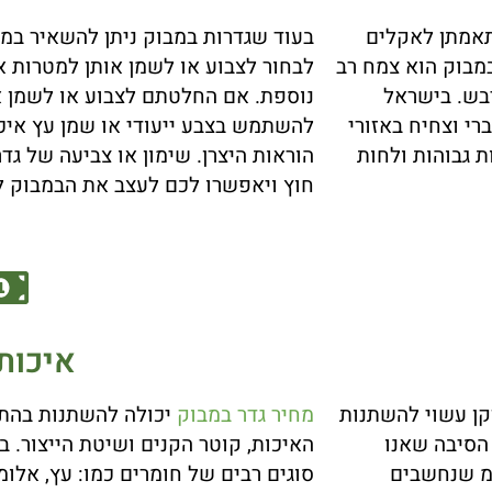
תאמתן לאקלים
בעוד שגדרות במבוק ניתן להשאיר במ
מבוק הוא צמח רב
לבחור לצבוע או לשמן אותן למטרות 
יבש. בישראל
נוספת. אם החלטתם לצבוע או לשמן א
י וצחיח באזורי
להשתמש בצבע ייעודי או שמן עץ איכ
ת גבוהות ולחות
הוראות היצרן. שימון או צביעה של גד
חוץ ויאפשרו לכם לעצב את הבמבוק לפ
איכותי
זקן עשוי להשתנות
מחיר גדר במבוק
יכולה להשתנות בהתא
הסיבה שאנו
האיכות, קוטר הקנים ושיטת הייצור. ב
 לרכוש גדרות במבוק בעובי של 22-24 מ"מ שנחשבים
סוגים רבים של חומרים כמו: עץ, אלומינ