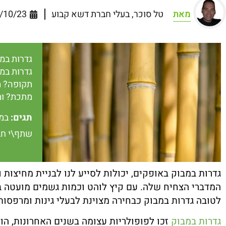
מאת
טל סוכר, בעלי חברת דשא קבוע
/10/23
גדרות במ
גדרות במ
תקופה? מד
מתכת? ומ
תגים:
במ
שתף\י חב
גדרות במבוק באופקים, יכולות לסייע לנו לבניית מחיצו
המדברי הצחיח שלה. עם קיץ לוהט וכמות גשמים מועטה באז
לטובה גדרות במבוק כבחירה מצוינת לבעלי גינות ומרפסות
גדרות במבוק
זכו לפופולריות עצומה בשנים האחרונות, הו