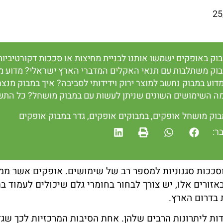
25
בוק באופקים ישמשו אותנו לבניית מחיצות או סככות דקורטיביו
בוק משתלבות עם תנאי האקלים המדברי הארץ ישראלי? מדוע מומ
וע במבוק נחשב למוצר ירוק וידידותי לסביבה? איך במבוק מנצח
ה השימושים השונים שניתן לעשות עם במבוק מושחל? כל התשו
בוק מושחל אופקים
,
במבוקים אופקים
,
גדר במבוק אופקים
ר:
ת וסככות סגנוניות למספר רב של שימושים. אופקים אשר מ
ורים אלו, יש צורך לבחור בחומרי גלם שיכולים לעמוד בת
 בדרום הארץ.
דות ליתרונות הרבים שלהן. אחת הסיבות המרכזיות לכך ש