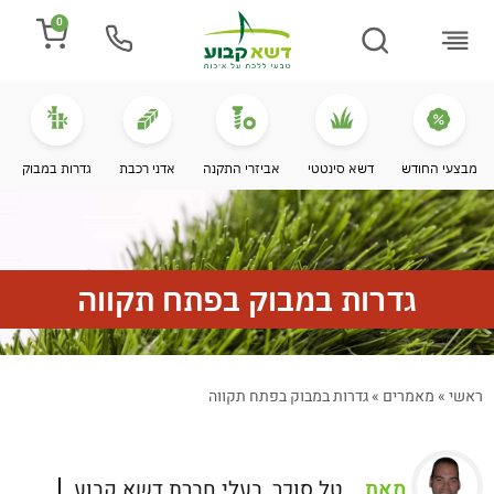
0
התקנת דשא
מספרים עלינו
מחירי דשא סינטטי
מידע מקצועי
מבצעי החודש
דשא סינטטי
אביזרי התקנה
אדני רכבת
גדרות במבוק
גדרות במבוק בפתח תקווה
ראשי
»
מאמרים
»
גדרות במבוק בפתח תקווה
מאת
טל סוכר, בעלי חברת דשא קבוע